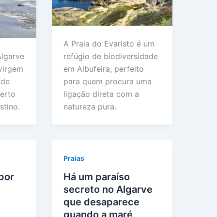
A Praia do Evaristo é um
refúgio de biodiversidade
Algarve
em Albufeira, perfeito
 virgem
para quem procura uma
 de
ligação direta com a
erto
natureza pura.
stino.
Praias
 por
Há um paraíso
e
secreto no Algarve
que desaparece
quando a maré