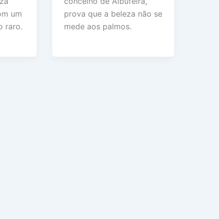
concelho de Albufeira,
eza
prova que a beleza não se
com um
mede aos palmos.
 raro.