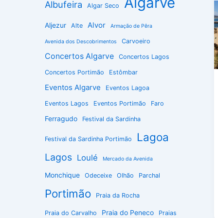
Algarve
Albufeira
Algar Seco
Alvor
Aljezur
Alte
Armação de Pêra
Carvoeiro
Avenida dos Descobrimentos
Concertos Algarve
Concertos Lagos
Concertos Portimão
Estômbar
Eventos Algarve
Eventos Lagoa
Eventos Lagos
Eventos Portimão
Faro
Ferragudo
Festival da Sardinha
Lagoa
Festival da Sardinha Portimão
Lagos
Loulé
Mercado da Avenida
Monchique
Odeceixe
Olhão
Parchal
Portimão
Praia da Rocha
Praia do Peneco
Praia do Carvalho
Praias