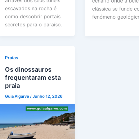
através dos seus túneis
cenário onde a bel
escavados na rocha é
clássica se funde 
como descobrir portais
fenómeno geológico
secretos para o paraíso.
Praias
Os dinossauros
frequentaram esta
praia
Guia Algarve
/
Junho 12, 2026