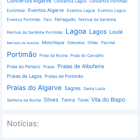
Concertos Algarve
Concertos Lagos
Concertos Portimão
Eventos Algarve
Estômbar
Eventos Lagoa
Eventos Lagos
Ferragudo
Eventos Portimão
Faro
Festival da Sardinha
Lagoa
Lagos
Loulé
Festival da Sardinha Portimão
Monchique
Odeceixe
Olhão
Parchal
Mercado da Avenida
Portimão
Praia da Rocha
Praia do Carvalho
Praias de Albufeira
Praia do Peneco
Praias
Praias de Lagos
Praias de Portimão
Praias do Algarve
Sagres
Santa Luzia
Vila do Bispo
Silves
Tavira
Túnel
Senhora da Rocha
Notícias: