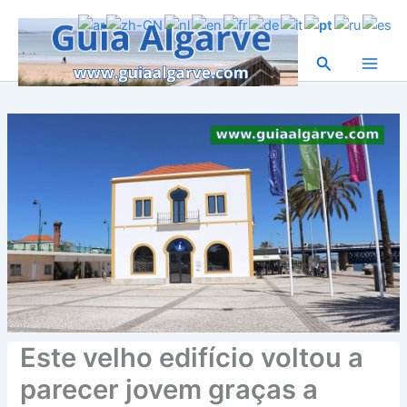
Skip
to
content
Search
Este velho edifício voltou a
parecer jovem graças a