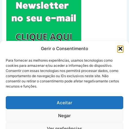
Gerir o Consentimento
Para fornecer as melhores experiências, usamos tecnologias como
cookies para armazenar e/ou aceder a informações do dispositivo.
Consentir com essas tecnologias nos permitirá processar dados, como
comportamento de navegação ou IDs exclusivos neste site. Não
Política de Privacidade
consentir ou retirar o consentimento pode afetar negativamante certos
Termos e Condições
recursos e funções.
Contacto
Sobre Nós
Aceitar
Negar
Copyright © 2026 Guia Algarve | Powered by
Astra WordPress
Ver preferências