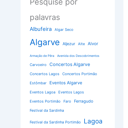
Pesquise por
palavras
Albufeira
Algar Seco
Algarve
Alvor
Aljezur
Alte
Armação de Pêra
Avenida dos Descobrimentos
Concertos Algarve
Carvoeiro
Concertos Lagos
Concertos Portimão
Eventos Algarve
Estômbar
Eventos Lagoa
Eventos Lagos
Ferragudo
Eventos Portimão
Faro
Festival da Sardinha
Lagoa
Festival da Sardinha Portimão