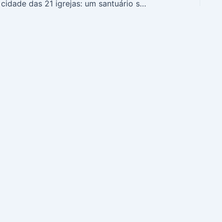
A cidade das 21 igrejas: um santuário secreto no coração do Algarve (com VÍDEO)