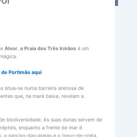
vor
de
Alvor
,
a Praia dos Três Irmãos
é um
mágica.
 de Portimão aqui
ia situa-se numa barreira arenosa de
entes que, na maré baixa, revelam a
 de biodiversidade. As suas dunas servem de
répteis, enquanto a frente de mar é
 o narciso-das-areias e o trevo-de-creta.