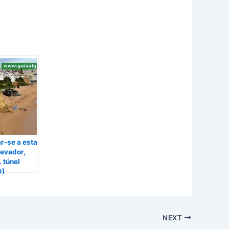
r-se a esta
levador,
 túnel
O)
NEXT