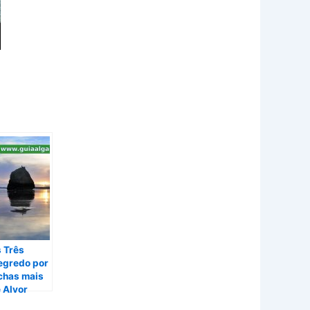
s Três
segredo por
ochas mais
 Alvor