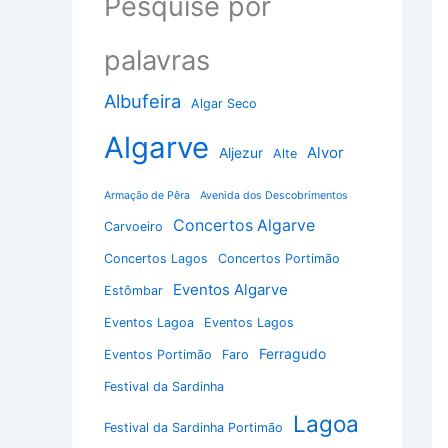
Pesquise por
palavras
Albufeira
Algar Seco
Algarve
Alvor
Aljezur
Alte
Armação de Pêra
Avenida dos Descobrimentos
Concertos Algarve
Carvoeiro
Concertos Lagos
Concertos Portimão
Eventos Algarve
Estômbar
Eventos Lagoa
Eventos Lagos
Ferragudo
Eventos Portimão
Faro
Festival da Sardinha
Lagoa
Festival da Sardinha Portimão