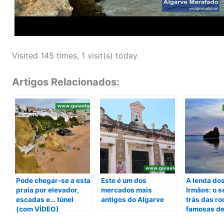
Visited 145 times, 1 visit(s) today
Artigos Relacionados:
Pode chegar-se a esta
Este é um dos
A lenda do
praia por elevador,
mercados mais
Irmãos: o 
escadas e… túnel
antigos do Algarve
trás das r
(com VÍDEO)
famosas de