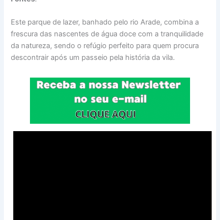
Este parque de lazer, banhado pelo rio Arade, combina a
frescura das nascentes de água doce com a tranquilidade
da natureza, sendo o refúgio perfeito para quem procura
descontrair após um passeio pela história da vila.