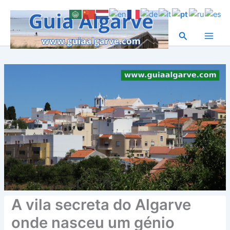
Skip
to
content
Search
A vila secreta do Algarve
onde nasceu um génio