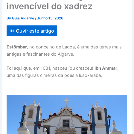
invencível do xadrez
By
Guia Algarve
/
Junho 15, 2026
🔊 Ouvir este artigo
Estômbar
, no concelho de Lagoa, é uma das terras mais
antigas e fascinantes do Algarve.
Foi aqui que, em 1031, nasceu (ou cresceu)
Ibn Ammar
,
uma das figuras cimeiras da poesia luso-árabe.