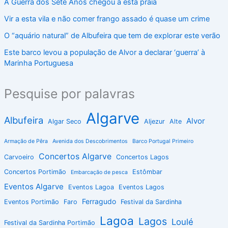
A Guerra dos Sete Anos chegou a esta praia
Vir a esta vila e não comer frango assado é quase um crime
O “aquário natural” de Albufeira que tem de explorar este verão
Este barco levou a população de Alvor a declarar ‘guerra’ à
Marinha Portuguesa
Pesquise por palavras
Algarve
Albufeira
Alvor
Algar Seco
Aljezur
Alte
Armação de Pêra
Avenida dos Descobrimentos
Barco Portugal Primeiro
Concertos Algarve
Carvoeiro
Concertos Lagos
Concertos Portimão
Estômbar
Embarcação de pesca
Eventos Algarve
Eventos Lagoa
Eventos Lagos
Ferragudo
Eventos Portimão
Faro
Festival da Sardinha
Lagoa
Lagos
Loulé
Festival da Sardinha Portimão