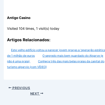
Homem morre junto a praia
O programa do Festival de Aves de Sagres já saiu.
Descubra as principais novidades para 2026
PJ de Portimão detém suspeitos de tráfico em Lagos. Um
deles ficou gravemente ferido ao saltar do 2º andar
O tempo e a temperatura da água do mar no Algarve esta
sexta-feira (7 de agosto)
Ana Bacalhau, The Gift e Buba Espinho atuam no Algarve
Jovem em estado grave após salto para a água. Foi
resgatado pelo salva-vida de Ferragudo (com vídeo)
Arquivo
Agosto 2026
Julho 2026