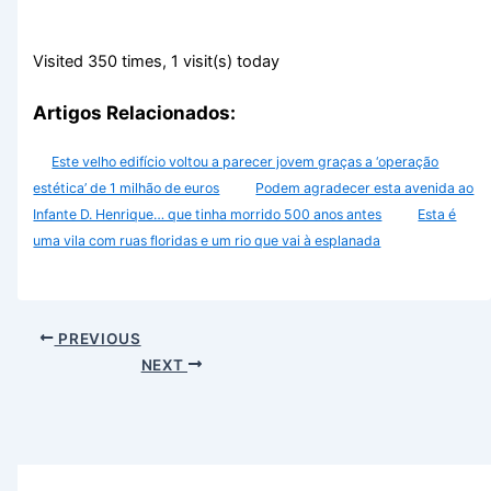
Homem morre em queda de avioneta em Portimão
Hoje há concerto dos Táxi no Algarve
Hoje há concerto de Fernando Daniel em Portimão
Foto do dia: nesta cidade algarvia vislumbramos uma igreja
a cada esquina
Cheiro a droga e falta de água. Vai ser assim o dia no
Algarve (sábado, 8 de agosto)
A água vai faltar em muitas zonas de Lagos
Arquivo
Agosto 2026
Julho 2026
Junho 2026
Maio 2026