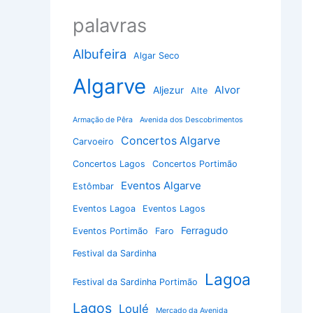
palavras
Albufeira
Algar Seco
Algarve
Alvor
Aljezur
Alte
Armação de Pêra
Avenida dos Descobrimentos
Concertos Algarve
Carvoeiro
Concertos Lagos
Concertos Portimão
Eventos Algarve
Estômbar
Eventos Lagoa
Eventos Lagos
Ferragudo
Eventos Portimão
Faro
Festival da Sardinha
Lagoa
Festival da Sardinha Portimão
Lagos
Loulé
Mercado da Avenida