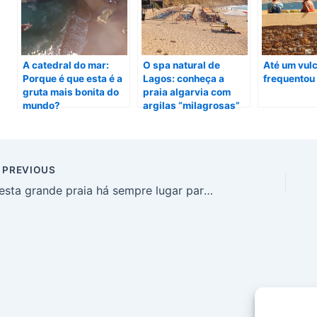
A catedral do mar:
O spa natural de
Até um vul
Porque é que esta é a
Lagos: conheça a
frequentou 
gruta mais bonita do
praia algarvia com
mundo?
argilas “milagrosas”
PREVIOUS
Nesta grande praia há sempre lugar para mais um